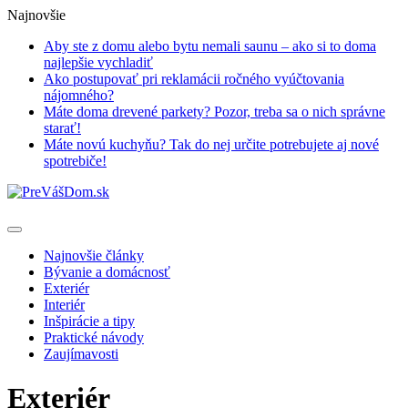
Najnovšie
Aby ste z domu alebo bytu nemali saunu – ako si to doma
najlepšie vychladiť
Ako postupovať pri reklamácii ročného vyúčtovania
nájomného?
Máte doma drevené parkety? Pozor, treba sa o nich správne
starať!
Máte novú kuchyňu? Tak do nej určite potrebujete aj nové
spotrebiče!
Najnovšie články
Bývanie a domácnosť
Exteriér
Interiér
Inšpirácie a tipy
Praktické návody
Zaujímavosti
Exteriér