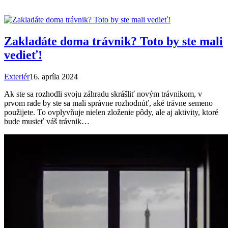
Zakladáte doma trávnik? Toto by ste mali
vedieť!
Exteriér
16. apríla 2024
Ak ste sa rozhodli svoju záhradu skrášliť novým trávnikom, v
prvom rade by ste sa mali správne rozhodnúť, aké trávne semeno
použijete. To ovplyvňuje nielen zloženie pôdy, ale aj aktivity, ktoré
bude musieť váš trávnik…