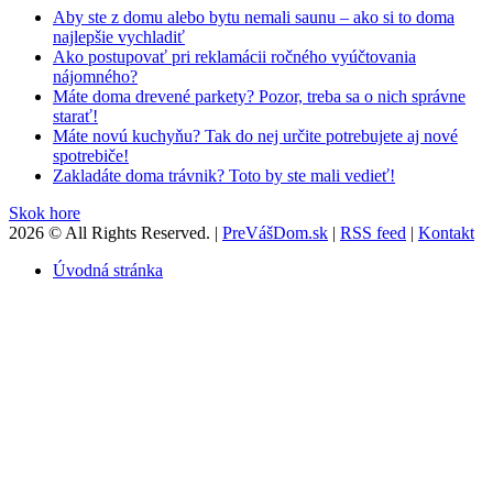
Aby ste z domu alebo bytu nemali saunu – ako si to doma
najlepšie vychladiť
Ako postupovať pri reklamácii ročného vyúčtovania
nájomného?
Máte doma drevené parkety? Pozor, treba sa o nich správne
starať!
Máte novú kuchyňu? Tak do nej určite potrebujete aj nové
spotrebiče!
Zakladáte doma trávnik? Toto by ste mali vedieť!
Skok hore
2026 © All Rights Reserved. |
PreVášDom.sk
|
RSS feed
|
Kontakt
Úvodná stránka