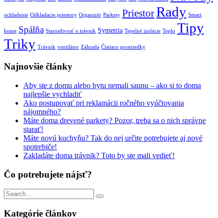
Rady
Priestor
ochladenie
Odkladacie priestory
Organizér
Parkety
Smart
Tipy
Spálňa
Symetria
home
Starostlivosť o trávnik
Tepelné izolácie
Teplo
Triky
Trávnik
ventilátor
Záhrada
Čistiace prostriedky
Najnovšie články
Aby ste z domu alebo bytu nemali saunu – ako si to doma
najlepšie vychladiť
Ako postupovať pri reklamácii ročného vyúčtovania
nájomného?
Máte doma drevené parkety? Pozor, treba sa o nich správne
starať!
Máte novú kuchyňu? Tak do nej určite potrebujete aj nové
spotrebiče!
Zakladáte doma trávnik? Toto by ste mali vedieť!
Čo potrebujete nájsť?
Vyhľadávanie
pre:
Kategórie článkov