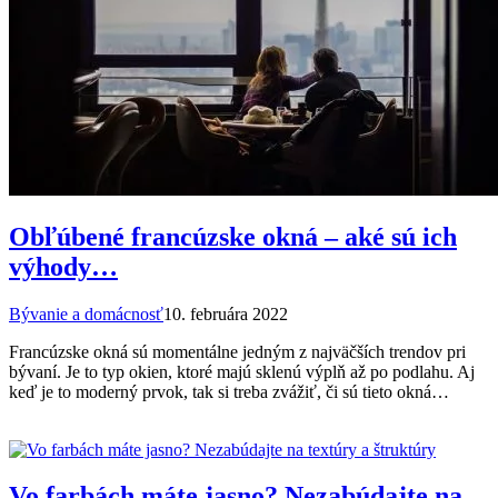
Obľúbené francúzske okná – aké sú ich
výhody…
Bývanie a domácnosť
10. februára 2022
Francúzske okná sú momentálne jedným z najväčších trendov pri
bývaní. Je to typ okien, ktoré majú sklenú výplň až po podlahu. Aj
keď je to moderný prvok, tak si treba zvážiť, či sú tieto okná…
Vo farbách máte jasno? Nezabúdajte na