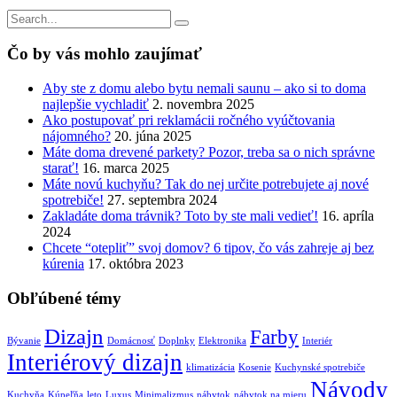
Vyhľadávanie
pre:
Čo by vás mohlo zaujímať
Aby ste z domu alebo bytu nemali saunu – ako si to doma
najlepšie vychladiť
2. novembra 2025
Ako postupovať pri reklamácii ročného vyúčtovania
nájomného?
20. júna 2025
Máte doma drevené parkety? Pozor, treba sa o nich správne
starať!
16. marca 2025
Máte novú kuchyňu? Tak do nej určite potrebujete aj nové
spotrebiče!
27. septembra 2024
Zakladáte doma trávnik? Toto by ste mali vedieť!
16. apríla
2024
Chcete “otepliť” svoj domov? 6 tipov, čo vás zahreje aj bez
kúrenia
17. októbra 2023
Obľúbené témy
Dizajn
Farby
Bývanie
Domácnosť
Doplnky
Elektronika
Interiér
Interiérový dizajn
klimatizácia
Kosenie
Kuchynské spotrebiče
Návody
Kuchyňa
Kúpeľňa
leto
Luxus
Minimalizmus
nábytok
nábytok na mieru