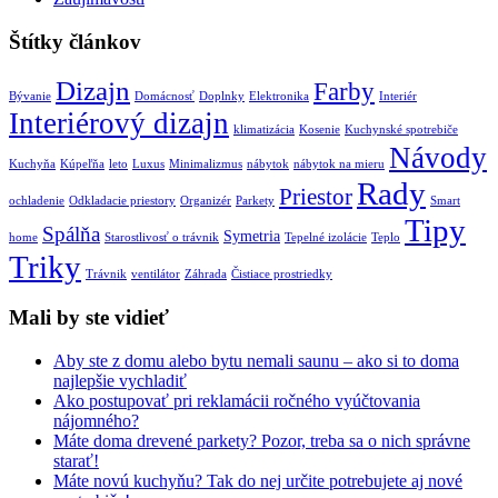
Štítky článkov
Dizajn
Farby
Bývanie
Domácnosť
Doplnky
Elektronika
Interiér
Interiérový dizajn
klimatizácia
Kosenie
Kuchynské spotrebiče
Návody
Kuchyňa
Kúpeľňa
leto
Luxus
Minimalizmus
nábytok
nábytok na mieru
Rady
Priestor
ochladenie
Odkladacie priestory
Organizér
Parkety
Smart
Tipy
Spálňa
Symetria
home
Starostlivosť o trávnik
Tepelné izolácie
Teplo
Triky
Trávnik
ventilátor
Záhrada
Čistiace prostriedky
Mali by ste vidieť
Aby ste z domu alebo bytu nemali saunu – ako si to doma
najlepšie vychladiť
Ako postupovať pri reklamácii ročného vyúčtovania
nájomného?
Máte doma drevené parkety? Pozor, treba sa o nich správne
starať!
Máte novú kuchyňu? Tak do nej určite potrebujete aj nové