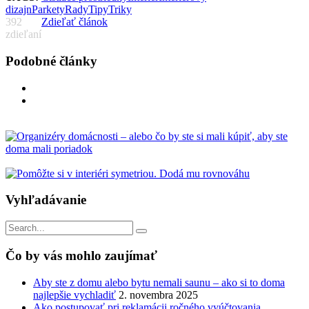
dizajn
Parkety
Rady
Tipy
Triky
392
Zdieľať článok
zdieľaní
Podobné články
Vyhľadávanie
Vyhľadávanie
pre:
Čo by vás mohlo zaujímať
Aby ste z domu alebo bytu nemali saunu – ako si to doma
najlepšie vychladiť
2. novembra 2025
Ako postupovať pri reklamácii ročného vyúčtovania