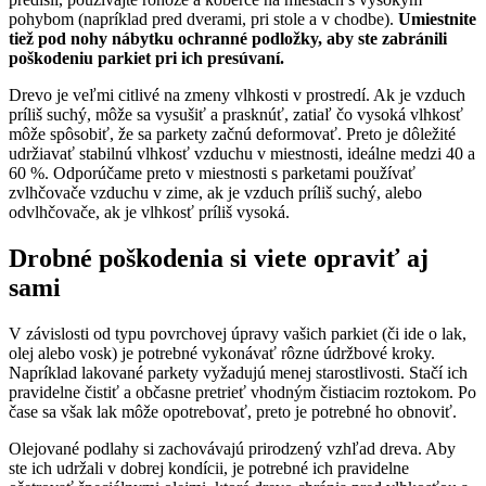
pohybom (napríklad pred dverami, pri stole a v chodbe).
Umiestnite
tiež pod nohy nábytku ochranné podložky, aby ste zabránili
poškodeniu parkiet pri ich presúvaní.
Drevo je veľmi citlivé na zmeny vlhkosti v prostredí. Ak je vzduch
príliš suchý, môže sa vysušiť a prasknúť, zatiaľ čo vysoká vlhkosť
môže spôsobiť, že sa parkety začnú deformovať. Preto je dôležité
udržiavať stabilnú vlhkosť vzduchu v miestnosti, ideálne medzi 40 a
60 %. Odporúčame preto v miestnosti s parketami používať
zvlhčovače vzduchu v zime, ak je vzduch príliš suchý, alebo
odvlhčovače, ak je vlhkosť príliš vysoká.
Drobné poškodenia si viete opraviť aj
sami
V závislosti od typu povrchovej úpravy vašich parkiet (či ide o lak,
olej alebo vosk) je potrebné vykonávať rôzne údržbové kroky.
Napríklad lakované parkety vyžadujú menej starostlivosti. Stačí ich
pravidelne čistiť a občasne pretrieť vhodným čistiacim roztokom. Po
čase sa však lak môže opotrebovať, preto je potrebné ho obnoviť.
Olejované podlahy si zachovávajú prirodzený vzhľad dreva. Aby
ste ich udržali v dobrej kondícii, je potrebné ich pravidelne