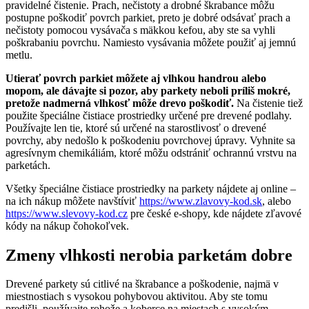
pravidelné čistenie. Prach, nečistoty a drobné škrabance môžu
postupne poškodiť povrch parkiet, preto je dobré odsávať prach a
nečistoty pomocou vysávača s mäkkou kefou, aby ste sa vyhli
poškrabaniu povrchu. Namiesto vysávania môžete použiť aj jemnú
metlu.
Utierať povrch parkiet môžete aj vlhkou handrou alebo
mopom, ale dávajte si pozor, aby parkety neboli príliš mokré,
pretože nadmerná vlhkosť môže drevo poškodiť.
Na čistenie tiež
použite špeciálne čistiace prostriedky určené pre drevené podlahy.
Používajte len tie, ktoré sú určené na starostlivosť o drevené
povrchy, aby nedošlo k poškodeniu povrchovej úpravy. Vyhnite sa
agresívnym chemikáliám, ktoré môžu odstrániť ochrannú vrstvu na
parketách.
Všetky špeciálne čistiace prostriedky na parkety nájdete aj online –
na ich nákup môžete navštíviť
https://www.zlavovy-kod.sk
, alebo
https://www.slevovy-kod.cz
pre české e-shopy, kde nájdete zľavové
kódy na nákup čohokoľvek.
Zmeny vlhkosti nerobia parketám dobre
Drevené parkety sú citlivé na škrabance a poškodenie, najmä v
miestnostiach s vysokou pohybovou aktivitou. Aby ste tomu
predišli, používajte rohože a koberce na miestach s vysokým