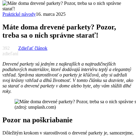
Praktické návody
16. marca 2025
Máte doma drevené parkety? Pozor,
treba sa o nich správne starať!
392
Zdieľať článok
zdieľaní
Drevené parkety sú jedným z najkrajších a najtradičnejších
podlahových materiálov, ktoré dodávajú interiéru teplý a elegantný
vzhľad. Správna starostlivosť o parkety je kľúčová, aby si udržali
svoj krásny vzhľad a dlhú životnosť. V tomto článku sa dozviete, ako
sa starať o drevené parkety v dome alebo byte, aby vám slúžili dlhé
roky.
(zdroj: unsplash.com)
Pozor na poškriabanie
Dôležitým krokom v starostlivosti o drevené parkety je, samozrejme,