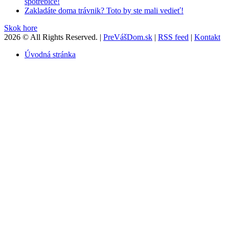
spotrebiče!
Zakladáte doma trávnik? Toto by ste mali vedieť!
Skok hore
2026 © All Rights Reserved. |
PreVášDom.sk
|
RSS feed
|
Kontakt
Úvodná stránka