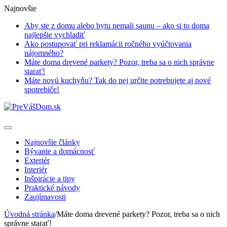
Najnovšie
Aby ste z domu alebo bytu nemali saunu – ako si to doma
najlepšie vychladiť
Ako postupovať pri reklamácii ročného vyúčtovania
nájomného?
Máte doma drevené parkety? Pozor, treba sa o nich správne
starať!
Máte novú kuchyňu? Tak do nej určite potrebujete aj nové
spotrebiče!
Najnovšie články
Bývanie a domácnosť
Exteriér
Interiér
Inšpirácie a tipy
Praktické návody
Zaujímavosti
Úvodná stránka
/
Máte doma drevené parkety? Pozor, treba sa o nich
správne starať!