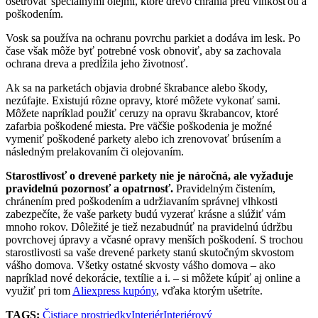
ošetrovať špeciálnymi olejmi, ktoré drevo chránia pred vlhkosťou a
poškodením.
Vosk sa používa na ochranu povrchu parkiet a dodáva im lesk. Po
čase však môže byť potrebné vosk obnoviť, aby sa zachovala
ochrana dreva a predĺžila jeho životnosť.
Ak sa na parketách objavia drobné škrabance alebo škody,
nezúfajte. Existujú rôzne opravy, ktoré môžete vykonať sami.
Môžete napríklad použiť ceruzy na opravu škrabancov, ktoré
zafarbia poškodené miesta. Pre väčšie poškodenia je možné
vymeniť poškodené parkety alebo ich zrenovovať brúsením a
následným prelakovaním či olejovaním.
Starostlivosť o drevené parkety nie je náročná, ale vyžaduje
pravidelnú pozornosť a opatrnosť.
Pravidelným čistením,
chránením pred poškodením a udržiavaním správnej vlhkosti
zabezpečíte, že vaše parkety budú vyzerať krásne a slúžiť vám
mnoho rokov. Dôležité je tiež nezabudnúť na pravidelnú údržbu
povrchovej úpravy a včasné opravy menších poškodení. S trochou
starostlivosti sa vaše drevené parkety stanú skutočným skvostom
vášho domova. Všetky ostatné skvosty vášho domova – ako
napríklad nové dekorácie, textílie a i. – si môžete kúpiť aj online a
využiť pri tom
Aliexpress kupóny
, vďaka ktorým ušetríte.
TAGS:
Čistiace prostriedky
Interiér
Interiérový