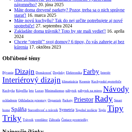
nájomného?
20. júna 2025
Máte doma drevené parkety? Pozor, treba sa o nich správne
starať!
16. marca 2025
Máte novú kuchyňu? Tak do nej určite potrebujete aj nové
spotrebiče!
27. septembra 2024
Zakladáte doma trávnik? Toto by ste mali vedieť!
16. apríla
2024
Chcete “otepliť” svoj domov? 6 tipov, čo vás zahreje aj bez
kúrenia
17. októbra 2023
Obľúbené témy
Dizajn
Farby
Bývanie
Domácnosť
Doplnky
Elektronika
Interiér
Interiérový dizajn
klimatizácia
Kosenie
Kuchynské spotrebiče
Návody
Kuchyňa
Kúpeľňa
leto
Luxus
Minimalizmus
nábytok
nábytok na mieru
Rady
Priestor
ochladenie
Odkladacie priestory
Organizér
Parkety
Smart
Tipy
Spálňa
Symetria
home
Starostlivosť o trávnik
Tepelné izolácie
Teplo
Triky
Trávnik
ventilátor
Záhrada
Čistiace prostriedky
Najnovšie články