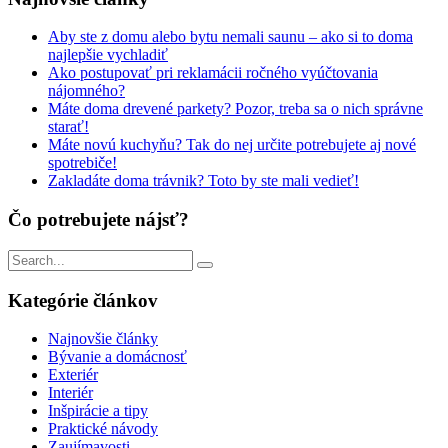
Aby ste z domu alebo bytu nemali saunu – ako si to doma
najlepšie vychladiť
Ako postupovať pri reklamácii ročného vyúčtovania
nájomného?
Máte doma drevené parkety? Pozor, treba sa o nich správne
starať!
Máte novú kuchyňu? Tak do nej určite potrebujete aj nové
spotrebiče!
Zakladáte doma trávnik? Toto by ste mali vedieť!
Čo potrebujete nájsť?
Vyhľadávanie
pre:
Kategórie článkov
Najnovšie články
Bývanie a domácnosť
Exteriér
Interiér
Inšpirácie a tipy
Praktické návody
Zaujímavosti