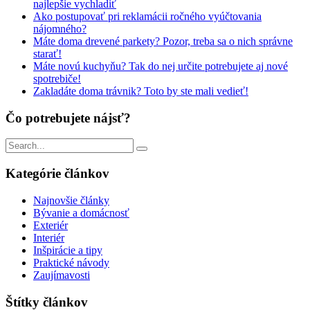
najlepšie vychladiť
Ako postupovať pri reklamácii ročného vyúčtovania
nájomného?
Máte doma drevené parkety? Pozor, treba sa o nich správne
starať!
Máte novú kuchyňu? Tak do nej určite potrebujete aj nové
spotrebiče!
Zakladáte doma trávnik? Toto by ste mali vedieť!
Čo potrebujete nájsť?
Vyhľadávanie
pre:
Kategórie článkov
Najnovšie články
Bývanie a domácnosť
Exteriér
Interiér
Inšpirácie a tipy
Praktické návody
Zaujímavosti
Štítky článkov