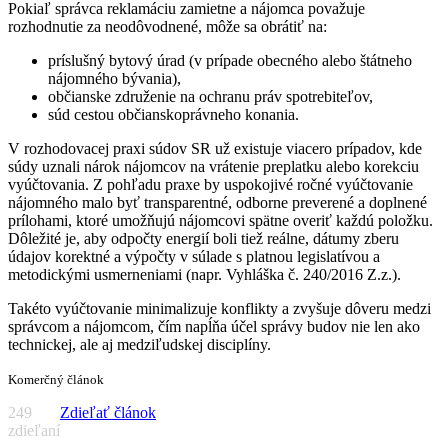
Pokiaľ správca reklamáciu zamietne a nájomca považuje
rozhodnutie za neodôvodnené, môže sa obrátiť na:
príslušný bytový úrad (v prípade obecného alebo štátneho
nájomného bývania),
občianske združenie na ochranu práv spotrebiteľov,
súd cestou občianskoprávneho konania.
V rozhodovacej praxi súdov SR už existuje viacero prípadov, kde
súdy uznali nárok nájomcov na vrátenie preplatku alebo korekciu
vyúčtovania. Z pohľadu praxe by uspokojivé ročné vyúčtovanie
nájomného malo byť transparentné, odborne preverené a doplnené
prílohami, ktoré umožňujú nájomcovi spätne overiť každú položku.
Dôležité je, aby odpočty energií boli tiež reálne, dátumy zberu
údajov korektné a výpočty v súlade s platnou legislatívou a
metodickými usmerneniami (napr. Vyhláška č. 240/2016 Z.z.).
Takéto vyúčtovanie minimalizuje konflikty a zvyšuje dôveru medzi
správcom a nájomcom, čím napĺňa účel správy budov nie len ako
technickej, ale aj medziľudskej disciplíny.
Komerčný článok
249
Zdieľať článok
zdieľaní