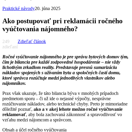
Praktické návody
20. júna 2025
Ako postupovať pri reklamácii ročného
vyúčtovania nájomného?
249
Zdieľať článok
zdieľaní
Ročné vyúčtovanie nájomného je pre správu bytových domov tým,
čím je bilancia pre každé zodpovedné hospodárenie – nie vždy
lichotivým zrkadlom reality. Predstavuje presnú sumarizáciu
nákladov spojených s užívaním bytu a spoločných častí domu,
ktoré správca rozúčtuje medzi jednotlivých vlastníkov alebo
nájomníkov.
Prax však ukazuje, že táto bilancia býva v mnohých prípadoch
predmetom sporu – či už ide o nejasné výpočty, nesprávne
rozúčtovanie nákladov, alebo technické chyby. Preto je mimoriadne
dôležité poznať,
ako a v akej lehote možno ročné vyúčtovanie
reklamovať
, aby bola zachovaná zákonnosť a spravodlivosť vo
vzťahu medzi nájomcom a správcom.
Obsah a účel ročného vyúčtovania