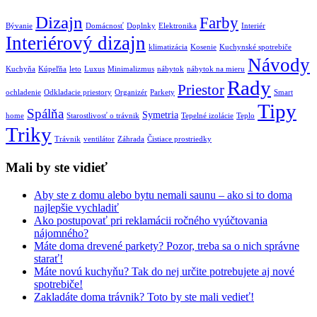
Dizajn
Farby
Bývanie
Domácnosť
Doplnky
Elektronika
Interiér
Interiérový dizajn
klimatizácia
Kosenie
Kuchynské spotrebiče
Návody
Kuchyňa
Kúpeľňa
leto
Luxus
Minimalizmus
nábytok
nábytok na mieru
Rady
Priestor
ochladenie
Odkladacie priestory
Organizér
Parkety
Smart
Tipy
Spálňa
Symetria
home
Starostlivosť o trávnik
Tepelné izolácie
Teplo
Triky
Trávnik
ventilátor
Záhrada
Čistiace prostriedky
Mali by ste vidieť
Aby ste z domu alebo bytu nemali saunu – ako si to doma
najlepšie vychladiť
Ako postupovať pri reklamácii ročného vyúčtovania
nájomného?
Máte doma drevené parkety? Pozor, treba sa o nich správne
starať!
Máte novú kuchyňu? Tak do nej určite potrebujete aj nové
spotrebiče!
Zakladáte doma trávnik? Toto by ste mali vedieť!