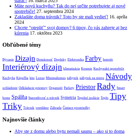
starať!
16. marca 2025
Máte novú kuchyňu? Tak do nej určite potrebujete aj nové
spotrebiče!
27. septembra 2024
Zakladáte doma trávnik? Toto by ste mali vedieť!
16. apríla
2024
Chcete “otepliť” svoj domov? 6 tipov, čo vás zahreje aj bez
kúrenia
17. októbra 2023
Obľúbené témy
Dizajn
Farby
Bývanie
Domácnosť
Doplnky
Elektronika
Interiér
Interiérový dizajn
klimatizácia
Kosenie
Kuchynské spotrebiče
Návody
Kuchyňa
Kúpeľňa
leto
Luxus
Minimalizmus
nábytok
nábytok na mieru
Rady
Priestor
ochladenie
Odkladacie priestory
Organizér
Parkety
Smart
Tipy
Spálňa
Symetria
home
Starostlivosť o trávnik
Tepelné izolácie
Teplo
Triky
Trávnik
ventilátor
Záhrada
Čistiace prostriedky
Najnovšie články
Aby ste z domu alebo bytu nemali saunu – ako si to doma