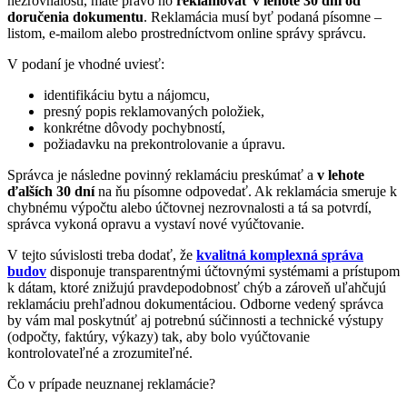
nezrovnalosti, máte právo ho
reklamovať v lehote 30 dní od
doručenia dokumentu
. Reklamácia musí byť podaná písomne –
listom, e-mailom alebo prostredníctvom online správy správcu.
V podaní je vhodné uviesť:
identifikáciu bytu a nájomcu,
presný popis reklamovaných položiek,
konkrétne dôvody pochybností,
požiadavku na prekontrolovanie a úpravu.
Správca je následne povinný reklamáciu preskúmať a
v lehote
ďalších 30 dní
na ňu písomne odpovedať. Ak reklamácia smeruje k
chybnému výpočtu alebo účtovnej nezrovnalosti a tá sa potvrdí,
správca vykoná opravu a vystaví nové vyúčtovanie.
V tejto súvislosti treba dodať, že
kvalitná komplexná správa
budov
disponuje transparentnými účtovnými systémami a prístupom
k dátam, ktoré znižujú pravdepodobnosť chýb a zároveň uľahčujú
reklamáciu prehľadnou dokumentáciou. Odborne vedený správca
by vám mal poskytnúť aj potrebnú súčinnosti a technické výstupy
(odpočty, faktúry, výkazy) tak, aby bolo vyúčtovanie
kontrolovateľné a zrozumiteľné.
Čo v prípade neuznanej reklamácie?