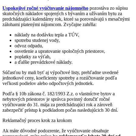
Uspokojivé ročné vyúčtovanie nájomného
pozostáva zo súpisu
skutočných nákladov spojených s bývaním a užívaním bytu za
predchádzajúci kalendárny rok, ktoré sa porovnávajú s mesačnými
zálohami platenými nájomcom. Zvyčajne zahŕňa:
náklady na dodávku tepla a TÚV,
spotrebu studenej vody,
odvoz odpadu,
osvetlenie a upratovanie spoločných priestorov,
poplatky za výťah,
a ďalšie prevádzkové náklady.
Súčasťou by mali byť aj výpočtové listy, prehľadne uvedené
jednotkové ceny, koeficienty spotreby a rozúčtovanie podľa
veľkosti podielov alebo odpočtových jednotiek.
Podľa § 10b zákona č. 182/1993 Z.z. o vlastníctve bytov a
nebytových priestorov je správca povinný doručiť ročné
vyúčtovanie do 31. mája za predchádzajúci rok a zároveň
zabezpečiť prístup k podkladom počas nasledujúcich 30 dní.
Reklamačný proces krok za krokom
Ak máte dôvodné podozrenie, že vyúčtovanie obsahuje