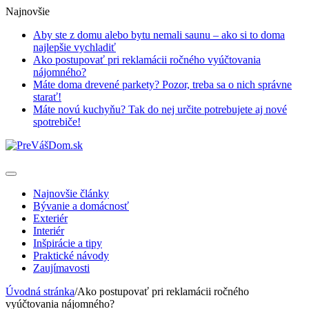
Najnovšie
Aby ste z domu alebo bytu nemali saunu – ako si to doma
najlepšie vychladiť
Ako postupovať pri reklamácii ročného vyúčtovania
nájomného?
Máte doma drevené parkety? Pozor, treba sa o nich správne
starať!
Máte novú kuchyňu? Tak do nej určite potrebujete aj nové
spotrebiče!
Najnovšie články
Bývanie a domácnosť
Exteriér
Interiér
Inšpirácie a tipy
Praktické návody
Zaujímavosti
Úvodná stránka
/
Ako postupovať pri reklamácii ročného
vyúčtovania nájomného?