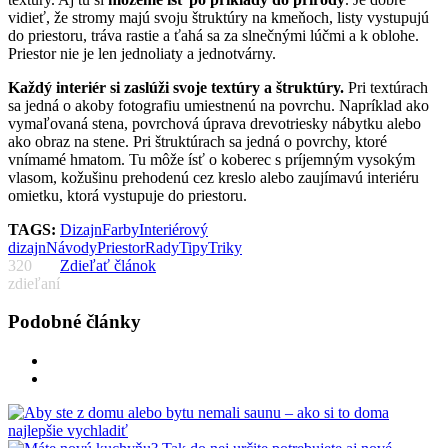
vidieť, že stromy majú svoju štruktúry na kmeňoch, listy vystupujú
do priestoru, tráva rastie a ťahá sa za slnečnými lúčmi a k oblohe.
Priestor nie je len jednoliaty a jednotvárny.
Každý interiér si zaslúži svoje textúry a štruktúry.
Pri textúrach
sa jedná o akoby fotografiu umiestnenú na povrchu. Napríklad ako
vymaľovaná stena, povrchová úprava drevotriesky nábytku alebo
ako obraz na stene. Pri štruktúrach sa jedná o povrchy, ktoré
vnímamé hmatom. Tu môže ísť o koberec s príjemným vysokým
vlasom, kožušinu prehodenú cez kreslo alebo zaujímavú interiéru
omietku, ktorá vystupuje do priestoru.
TAGS:
Dizajn
Farby
Interiérový
dizajn
Návody
Priestor
Rady
Tipy
Triky
320
Zdieľať článok
zdieľaní
Podobné články