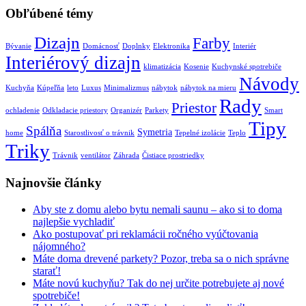
Obľúbené témy
Dizajn
Farby
Bývanie
Domácnosť
Doplnky
Elektronika
Interiér
Interiérový dizajn
klimatizácia
Kosenie
Kuchynské spotrebiče
Návody
Kuchyňa
Kúpeľňa
leto
Luxus
Minimalizmus
nábytok
nábytok na mieru
Rady
Priestor
ochladenie
Odkladacie priestory
Organizér
Parkety
Smart
Tipy
Spálňa
Symetria
home
Starostlivosť o trávnik
Tepelné izolácie
Teplo
Triky
Trávnik
ventilátor
Záhrada
Čistiace prostriedky
Najnovšie články
Aby ste z domu alebo bytu nemali saunu – ako si to doma
najlepšie vychladiť
Ako postupovať pri reklamácii ročného vyúčtovania
nájomného?
Máte doma drevené parkety? Pozor, treba sa o nich správne
starať!
Máte novú kuchyňu? Tak do nej určite potrebujete aj nové
spotrebiče!