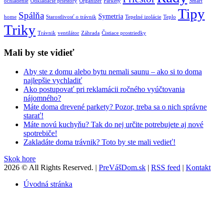
ochladenie
Odkladacie priestory
Organizér
Parkety
Smart
Tipy
Spálňa
Symetria
home
Starostlivosť o trávnik
Tepelné izolácie
Teplo
Triky
Trávnik
ventilátor
Záhrada
Čistiace prostriedky
Mali by ste vidieť
Aby ste z domu alebo bytu nemali saunu – ako si to doma
najlepšie vychladiť
Ako postupovať pri reklamácii ročného vyúčtovania
nájomného?
Máte doma drevené parkety? Pozor, treba sa o nich správne
starať!
Máte novú kuchyňu? Tak do nej určite potrebujete aj nové
spotrebiče!
Zakladáte doma trávnik? Toto by ste mali vedieť!
Skok hore
2026 © All Rights Reserved. |
PreVášDom.sk
|
RSS feed
|
Kontakt
Úvodná stránka