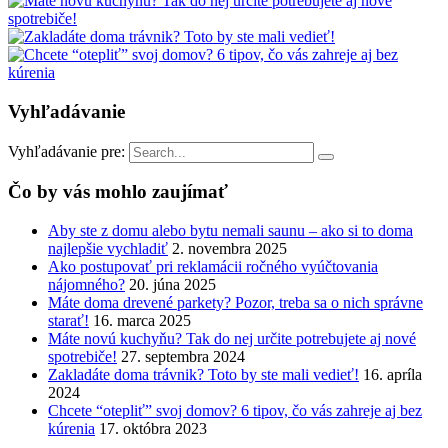
Vyhľadávanie
Vyhľadávanie pre:
Čo by vás mohlo zaujímať
Aby ste z domu alebo bytu nemali saunu – ako si to doma
najlepšie vychladiť
2. novembra 2025
Ako postupovať pri reklamácii ročného vyúčtovania
nájomného?
20. júna 2025
Máte doma drevené parkety? Pozor, treba sa o nich správne
starať!
16. marca 2025
Máte novú kuchyňu? Tak do nej určite potrebujete aj nové
spotrebiče!
27. septembra 2024
Zakladáte doma trávnik? Toto by ste mali vedieť!
16. apríla
2024
Chcete “otepliť” svoj domov? 6 tipov, čo vás zahreje aj bez
kúrenia
17. októbra 2023