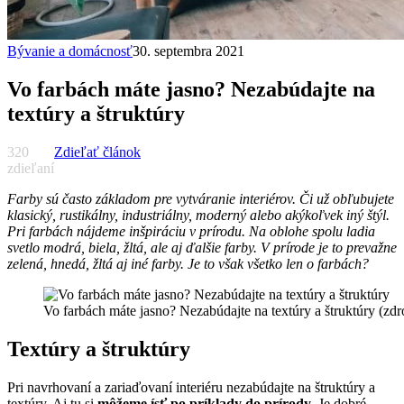
Bývanie a domácnosť
30. septembra 2021
Vo farbách máte jasno? Nezabúdajte na
textúry a štruktúry
320
Zdieľať článok
zdieľaní
Farby sú často základom pre vytváranie interiérov. Či už obľubujete
klasický, rustikálny, industriálny, moderný alebo akýkoľvek iný štýl.
Pri farbách nájdeme inšpiráciu v prírodu. Na oblohe spolu ladia
svetlo modrá, biela, žltá, ale aj ďalšie farby. V prírode je to prevažne
zelená, hnedá, žltá aj iné farby. Je to však všetko len o farbách?
Vo farbách máte jasno? Nezabúdajte na textúry a štruktúry (zdr
Textúry a štruktúry
Pri navrhovaní a zariaďovaní interiéru nezabúdajte na štruktúry a
textúry. Aj tu si
môžeme ísť po príklady do prírody
. Je dobré