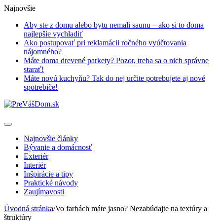
Najnovšie
Aby ste z domu alebo bytu nemali saunu – ako si to doma
najlepšie vychladiť
Ako postupovať pri reklamácii ročného vyúčtovania
nájomného?
Máte doma drevené parkety? Pozor, treba sa o nich správne
starať!
Máte novú kuchyňu? Tak do nej určite potrebujete aj nové
spotrebiče!
Najnovšie články
Bývanie a domácnosť
Exteriér
Interiér
Inšpirácie a tipy
Praktické návody
Zaujímavosti
Úvodná stránka
/
Vo farbách máte jasno? Nezabúdajte na textúry a
štruktúry