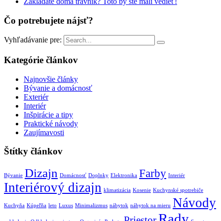
Zakladáte doma trávnik? Toto by ste mali vedieť!
Čo potrebujete nájsť?
Vyhľadávanie pre:
Kategórie článkov
Najnovšie články
Bývanie a domácnosť
Exteriér
Interiér
Inšpirácie a tipy
Praktické návody
Zaujímavosti
Štítky článkov
Dizajn
Farby
Bývanie
Domácnosť
Doplnky
Elektronika
Interiér
Interiérový dizajn
klimatizácia
Kosenie
Kuchynské spotrebiče
Návody
Kuchyňa
Kúpeľňa
leto
Luxus
Minimalizmus
nábytok
nábytok na mieru
Rady
Priestor